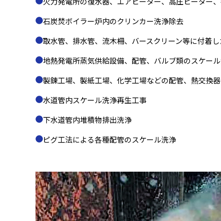
火力発電所の復水器、エアヒーター、高圧ヒーター、
石炭焚ボイラー炉内のクリンカー洗浄除去
取水管、排水管、流木柵、バースクリーン等に付着し
地熱発電所蒸気供給設備、配管、バルブ類のスケール
製錬工場、製紙工場、化学工場などの配管、熱交換器
水道管内スケール洗浄再生工事
下水道管内堆積物排出洗浄
ピグ工法による各種配管のスケール洗浄